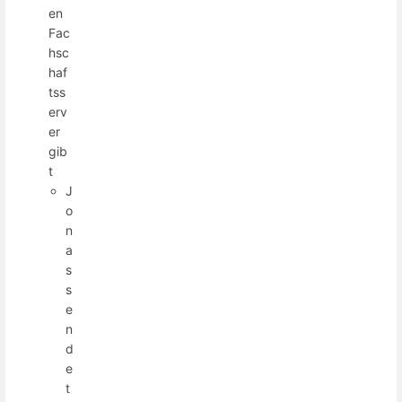
en
Fac
hsc
haf
tss
erv
er
gib
t
J
o
n
a
s
s
e
n
d
e
t