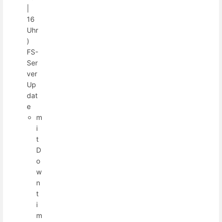
|
16
Uhr
)
FS-
Ser
ver
Up
dat
e
m
i
t
D
o
w
n
t
i
m