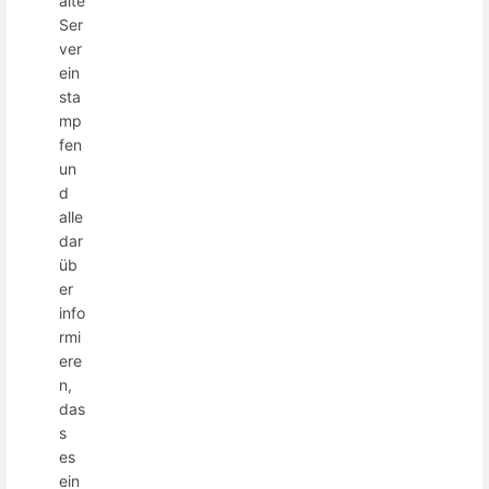
alte
Ser
ver
ein
sta
mp
fen
un
d
alle
dar
üb
er
info
rmi
ere
n,
das
s
es
ein