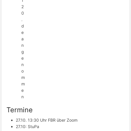
1
2
0
.
d
e
a
n
g
e
n
o
m
m
e
n
Termine
27.10. 13:30 Uhr FBR über Zoom
27.10: StuPa