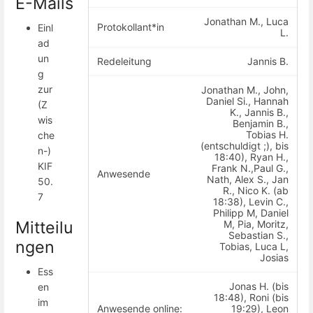
E-Mails
Jonathan M., Luca
Protokollant*in
Einl
L.
ad
un
Redeleitung
Jannis B.
g
zur
Jonathan M., John,
Daniel Si., Hannah
(Z
K., Jannis B.,
wis
Benjamin B.,
Tobias H.
che
(entschuldigt ;), bis
n-)
18:40), Ryan H.,
KIF
Frank N.,Paul G.,
Anwesende
Nath, Alex S., Jan
50.
R., Nico K. (ab
7
18:38), Levin C.,
Philipp M, Daniel
Mitteilu
M, Pia, Moritz,
Sebastian S.,
ngen
Tobias, Luca L,
Josias
Ess
Jonas H. (bis
en
18:48), Roni (bis
im
Anwesende online:
19:29), Leon