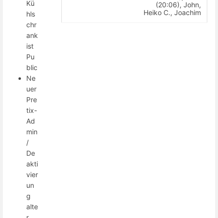
Kü
(20:06), John,
Heiko C., Joachim
hls
chr
ank
ist
Pu
blic
Ne
uer
Pre
tix-
Ad
min
/
De
akti
vier
un
g
alte
r