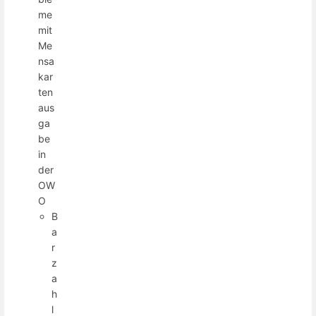
me
mit
Me
nsa
kar
ten
aus
ga
be
in
der
OW
O
B
a
r
z
a
h
l