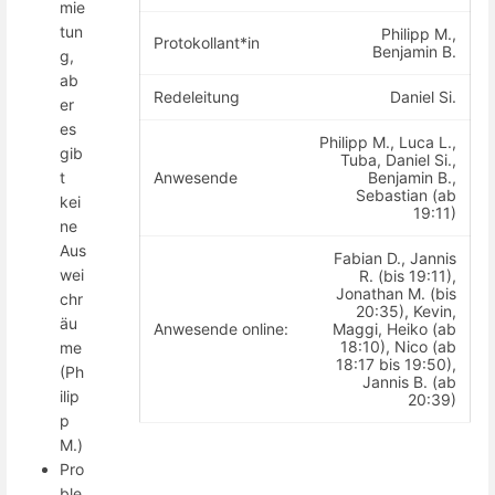
mie
tun
Philipp M.,
Protokollant*in
Benjamin B.
g,
ab
Redeleitung
Daniel Si.
er
es
Philipp M., Luca L.,
gib
Tuba, Daniel Si.,
Anwesende
Benjamin B.,
t
Sebastian (ab
kei
19:11)
ne
Aus
Fabian D., Jannis
wei
R. (bis 19:11),
Jonathan M. (bis
chr
20:35), Kevin,
äu
Anwesende online:
Maggi, Heiko (ab
18:10), Nico (ab
me
18:17 bis 19:50),
(Ph
Jannis B. (ab
ilip
20:39)
p
M.)
Pro
ble