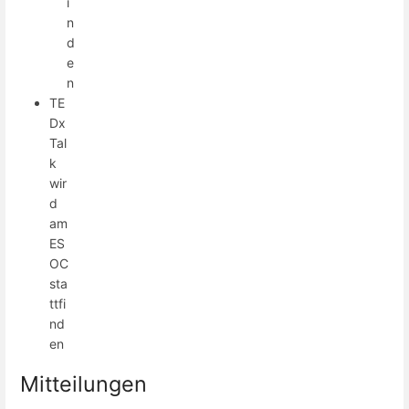
i
n
d
e
n
TE
Dx
Tal
k
wir
d
am
ES
OC
sta
ttfi
nd
en
Mitteilungen