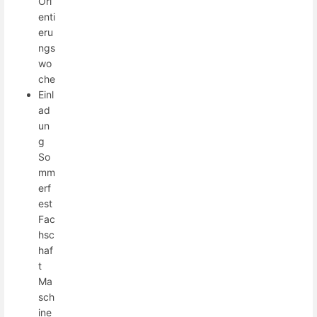
Ori
enti
eru
ngs
wo
che
Einl
ad
un
g
So
mm
erf
est
Fac
hsc
haf
t
Ma
sch
ine