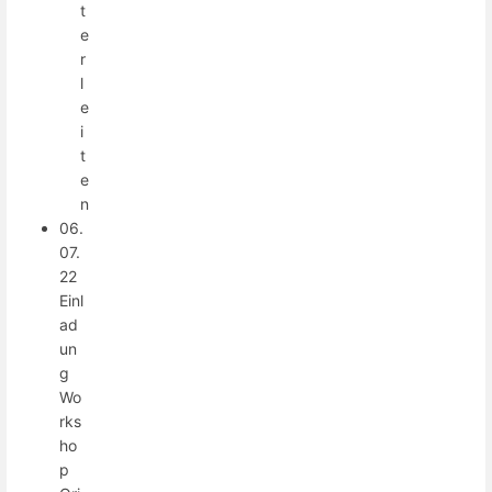
t
e
r
l
e
i
t
e
n
06.
07.
22
Einl
ad
un
g
Wo
rks
ho
p