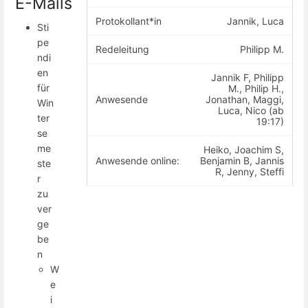
E-Mails
Protokollant*in
Jannik, Luca
Sti
pe
Redeleitung
Philipp M.
ndi
en
Jannik F, Philipp
für
M., Philip H.,
Anwesende
Jonathan, Maggi,
Win
Luca, Nico (ab
ter
19:17)
se
me
Heiko, Joachim S,
Anwesende online:
Benjamin B, Jannis
ste
R, Jenny, Steffi
r
zu
ver
ge
be
n
W
e
i