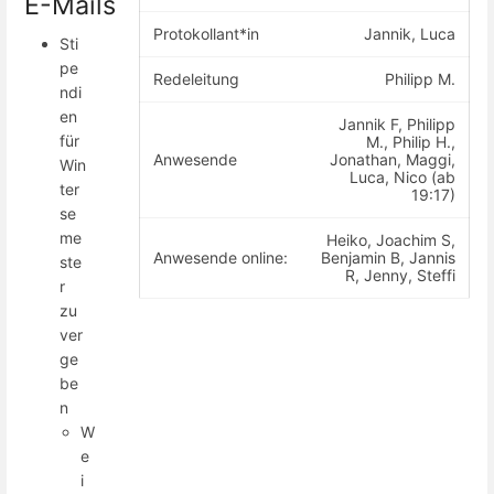
E-Mails
Protokollant*in
Jannik, Luca
Sti
pe
Redeleitung
Philipp M.
ndi
en
Jannik F, Philipp
für
M., Philip H.,
Anwesende
Jonathan, Maggi,
Win
Luca, Nico (ab
ter
19:17)
se
me
Heiko, Joachim S,
Anwesende online:
Benjamin B, Jannis
ste
R, Jenny, Steffi
r
zu
ver
ge
be
n
W
e
i