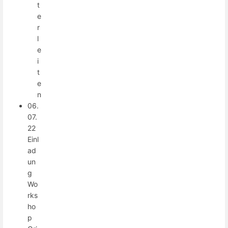
t
e
r
l
e
i
t
e
n
06.
07.
22
Einl
ad
un
g
Wo
rks
ho
p