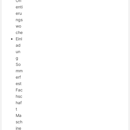
Ori
enti
eru
ngs
wo
che
Einl
ad
un
g
So
mm
erf
est
Fac
hsc
haf
t
Ma
sch
ine