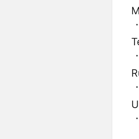
M
T
R
U