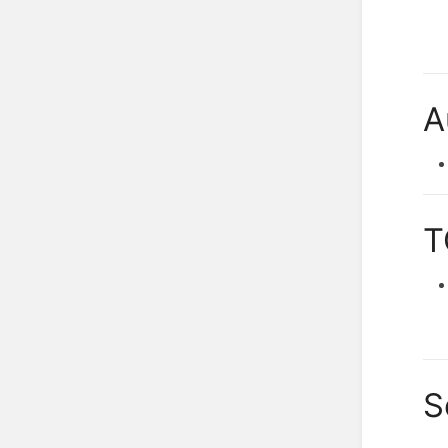
A
T
S