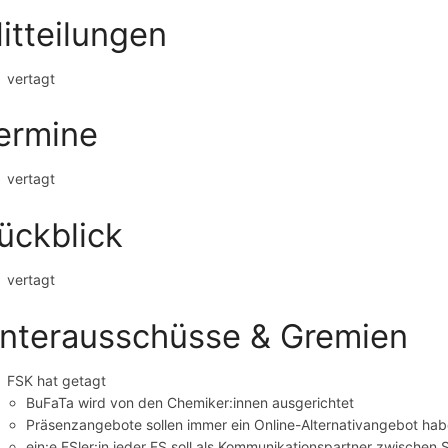
itteilungen
vertagt
ermine
vertagt
ückblick
vertagt
nterausschüsse & Gremien
FSK hat getagt
BuFaTa wird von den Chemiker:innen ausgerichtet
Präsenzangebote sollen immer ein Online-Alternativangebot ha
ein:e FSler:in jeder FS soll als Kommunikationspartner zwischen