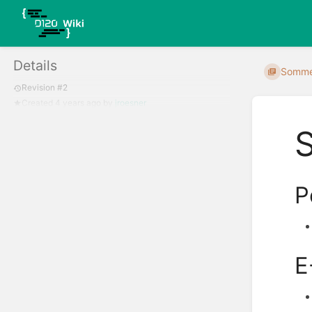
Details
Somme
Revision #2
Created
4 years ago
by
jroesner
P
E