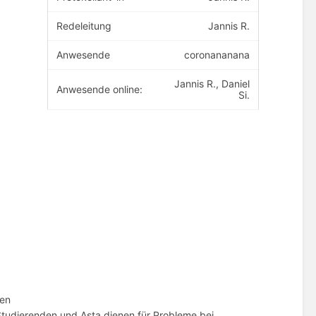
Redeleitung
Jannis R.
Anwesende
coronananana
Jannis R., Daniel
Anwesende online:
Si.
ben
 Studierenden und Asta dienen für Probleme bei