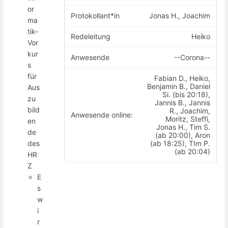
or
Protokollant*in
Jonas H., Joachim
ma
tik-
Redeleitung
Heiko
Vor
kur
Anwesende
--Corona--
s
für
Fabian D., Heiko,
Benjamin B., Daniel
Aus
Si. (bis 20:18),
zu
Jannis B., Jannis
bild
R., Joachim,
Anwesende online:
Moritz, Steffi,
en
Jonas H., Tim S.
de
(ab 20:00), Aron
(ab 18:25), TIm P.
des
(ab 20:04)
HR
Z
E
s
w
i
r