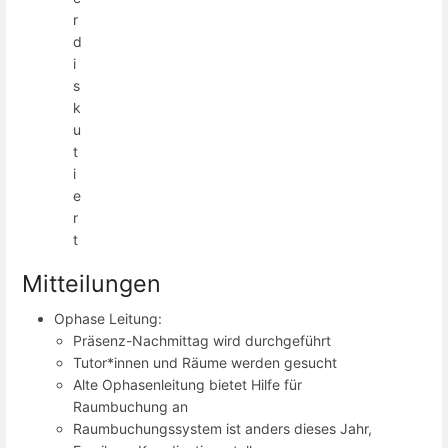
r
d
i
s
k
u
t
i
e
r
t
Mitteilungen
Ophase Leitung:
Präsenz-Nachmittag wird durchgeführt
Tutor*innen und Räume werden gesucht
Alte Ophasenleitung bietet Hilfe für
Raumbuchung an
Raumbuchungssystem ist anders dieses Jahr,