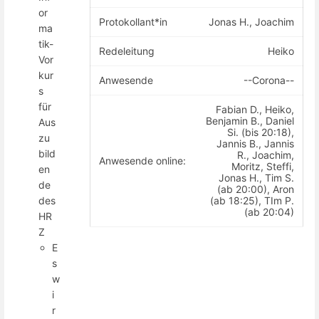
or
Protokollant*in
Jonas H., Joachim
ma
tik-
Redeleitung
Heiko
Vor
kur
Anwesende
--Corona--
s
für
Fabian D., Heiko,
Benjamin B., Daniel
Aus
Si. (bis 20:18),
zu
Jannis B., Jannis
bild
R., Joachim,
Anwesende online:
Moritz, Steffi,
en
Jonas H., Tim S.
de
(ab 20:00), Aron
(ab 18:25), TIm P.
des
(ab 20:04)
HR
Z
E
s
w
i
r