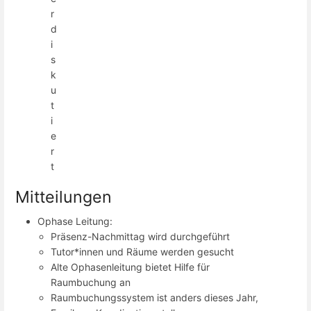
r
d
i
s
k
u
t
i
e
r
t
Mitteilungen
Ophase Leitung:
Präsenz-Nachmittag wird durchgeführt
Tutor*innen und Räume werden gesucht
Alte Ophasenleitung bietet Hilfe für
Raumbuchung an
Raumbuchungssystem ist anders dieses Jahr,