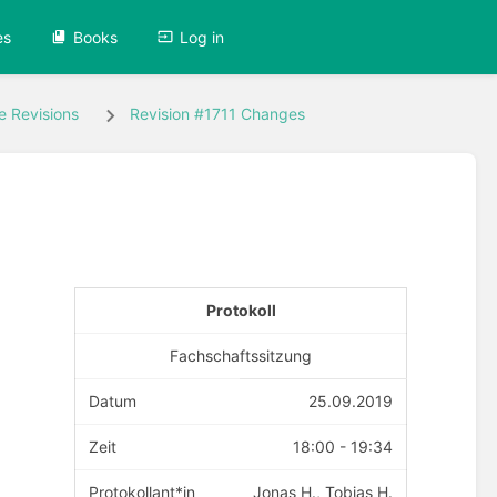
es
Books
Log in
e Revisions
Revision #1711 Changes
Protokoll
Fachschaftssitzung
Datum
25.09.2019
Zeit
18:00 - 19:34
Protokollant*in
Jonas H., Tobias H.