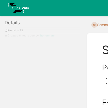
Details
Somme
Revision #2
Created
6 years ago
by
jhonermann
P
E