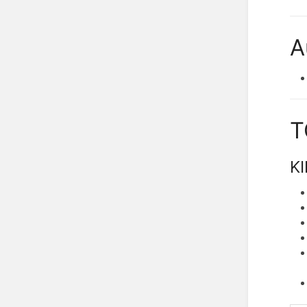
A
T
KI