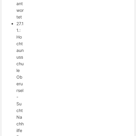
ant
wor
tet
27.1
1.:
Ho
cht
aun
uss
chu
le
Ob
eru
rsel
-
Su
cht
Na
chh
ilfe