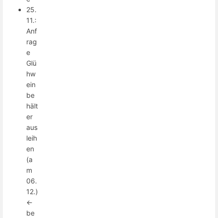
25.
11.:
Anf
rag
e
Glü
hw
ein
be
hält
er
aus
leih
en
(a
m
06.
12.)
<-
be