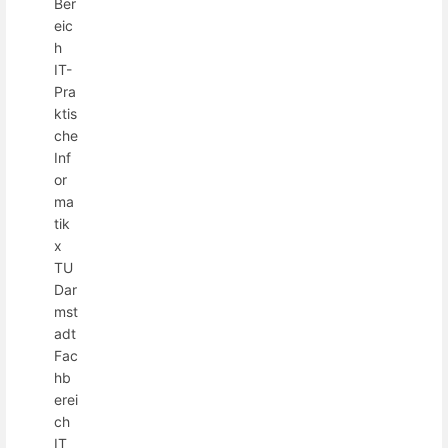
Ber
eic
h
IT-
Pra
ktis
che
Inf
or
ma
tik
x
TU
Dar
mst
adt
Fac
hb
erei
ch
IT