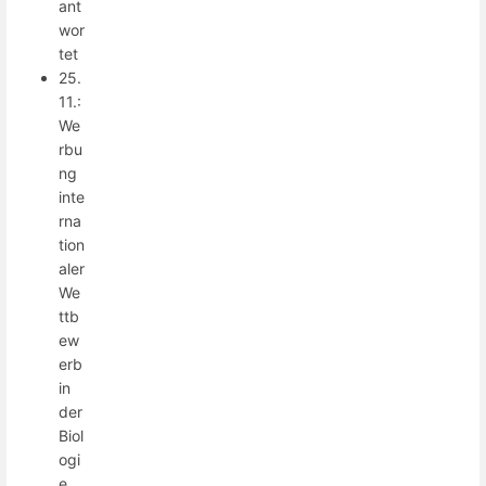
ant
wor
tet
25.
11.:
We
rbu
ng
inte
rna
tion
aler
We
ttb
ew
erb
in
der
Biol
ogi
e