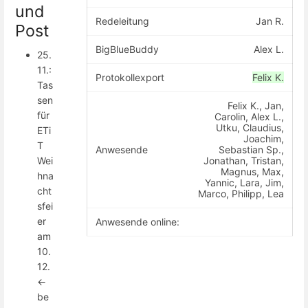
und
Redeleitung
Jan R.
Post
BigBlueBuddy
Alex L.
25.
11.:
Protokollexport
Felix K.
Tas
sen
Felix K., Jan,
für
Carolin, Alex L.,
Utku, Claudius,
ETi
Joachim,
T
Anwesende
Sebastian Sp.,
Jonathan, Tristan,
Wei
Magnus, Max,
hna
Yannic, Lara, Jim,
cht
Marco, Philipp, Lea
sfei
er
Anwesende online:
am
10.
12.
<-
be