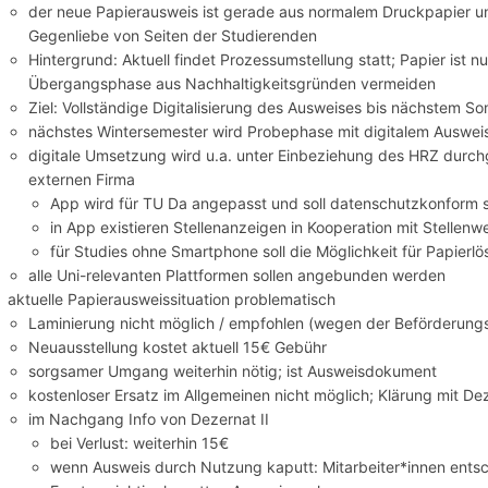
der neue Papierausweis ist gerade aus normalem Druckpapier un
Gegenliebe von Seiten der Studierenden
Hintergrund: Aktuell findet Prozessumstellung statt; Papier ist 
Übergangsphase aus Nachhaltigkeitsgründen vermeiden
Ziel: Vollständige Digitalisierung des Ausweises bis nächstem 
nächstes Wintersemester wird Probephase mit digitalem Ausweis
digitale Umsetzung wird u.a. unter Einbeziehung des HRZ durchg
externen Firma
App wird für TU Da angepasst und soll datenschutzkonform s
in App existieren Stellenanzeigen in Kooperation mit Stellenw
für Studies ohne Smartphone soll die Möglichkeit für Papier
alle Uni-relevanten Plattformen sollen angebunden werden
aktuelle Papierausweissituation problematisch
Laminierung nicht möglich / empfohlen (wegen der Beförderu
Neuausstellung kostet aktuell 15€ Gebühr
sorgsamer Umgang weiterhin nötig; ist Ausweisdokument
kostenloser Ersatz im Allgemeinen nicht möglich; Klärung mit Dez
im Nachgang Info von Dezernat II
bei Verlust: weiterhin 15€
wenn Ausweis durch Nutzung kaputt: Mitarbeiter*innen entsch