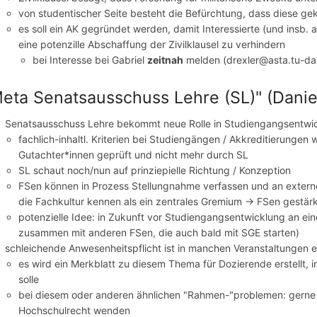
von studentischer Seite besteht die Befürchtung, dass diese g
es soll ein AK gegründet werden, damit Interessierte (und insb.
eine potenzille Abschaffung der Zivilklausel zu verhindern
bei Interesse bei Gabriel
zeitnah
melden (drexler@asta.tu-da
eta Senatsausschuss Lehre (SL)" (Daniel
Senatsausschuss Lehre bekommt neue Rolle in Studiengangsentwi
fachlich-inhaltl. Kriterien bei Studiengängen / Akkreditierungen
Gutachter*innen geprüft und nicht mehr durch SL
SL schaut noch/nun auf prinziepielle Richtung / Konzeption
FSen können in Prozess Stellungnahme verfassen und an exter
die Fachkultur kennen als ein zentrales Gremium -> FSen gestär
potenzielle Idee: in Zukunft vor Studiengangsentwicklung an ei
zusammen mit anderen FSen, die auch bald mit SGE starten)
schleichende Anwesenheitspflicht ist in manchen Veranstaltungen 
es wird ein Merkblatt zu diesem Thema für Dozierende erstellt,
solle
bei diesem oder anderen ähnlichen "Rahmen-"problemen: ger
Hochschulrecht wenden