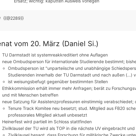
Ersatz; wichtig: kaputten Ausweis vorlegen
{{@2289}}
nat vom 20. März (Daniel Si.)
TU Darmstadt ist systemreakkreditiert ohne Auflagen
neue Ombudsperson für internationale Studierende bestimmt; bishe
Ombudsperson ist "unparteiische und unabhängige Schiedsperson,
Studierenden innerhalb der TU Darmstadt und nach außen (...) ver
ist weisungsbefugt gegenüber bestimmten Stellen
Ethikkommission erhält immer mehr Anfragen; berät zu Forschungsv
und mit Menschen betreffen
neue Satzung für Assistenzprofessuren einstimmig verabschiedet;
Tenure Track Komitee neu besetzt; stud. Mitglied aus FB20 sche
professorales Mitglied aktuell unbesetzt
Heinerfest wird partiell im Schloss stattfinden
Zivilklausel der TU wird als TOP in die nächste UV eingebracht und 
Zivilklausel besagt, dass Forschung für militärische Zwecke unter