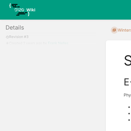
Details
Winter
Revision #3
Created
2 years ago
by
Frank Nelles
E
Phy