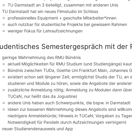
TU Darmstadt an 3 beteiligt, zusammen mit anderen Unis
TU Darmstadt hat ein neues Filmstudio im Schloss
professionelles Equipment + geschulte Mitarbeiter*innen
auch nutzbar für studentische Projekte bei gewissem Rahmen
weniger Fokus für Lehraufzeichnungen
udentisches Semestergespräch mit der Pr
geringe Wahrnehmung des RMU Bündnis
aktuell Möglichkeiten für RMU Studium (und Studiengänge) ka
Bündnis zwischen TUDa, Goethe Uni Frankfurt Main, Johannes G
existiert schon seit längerer Zeit; ermöglichst Studis der TU, a
studieren und Module zu hören, sowie die Angebote der anderen
zusätzliche Anmeldung nötig; Anmeldung zu Modulen dann über 
TUCaN, nur heißt das da Jogustine)
andere Unis haben auch Schwerpunkte, die bspw. in Darmstadt n
Ideen zur besseren Wahrnehmung dieses Angebots sind willkom
niedrigere Anmeldehürde; Hinweis in TUCaN; Vorgaben zu Tagen,
Notwendigkeit für Pendeln durch Aufzeichnungen verringern)
neuer Studierendenausweis und App