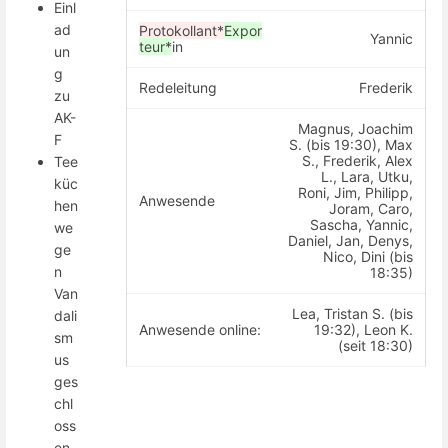
Einl
ad
Protokollant*
Expor
Yannic
teur*
in
un
g
Redeleitung
Frederik
zu
AK-
Magnus, Joachim
F
S. (bis 19:30), Max
S., Frederik, Alex
Tee
L., Lara, Utku,
küc
Roni, Jim, Philipp,
Anwesende
hen
Joram, Caro,
Sascha, Yannic,
we
Daniel, Jan, Denys,
ge
Nico, Dini (bis
n
18:35)
Van
Lea, Tristan S. (bis
dali
Anwesende online:
19:32), Leon K.
sm
(seit 18:30)
us
ges
chl
oss
en