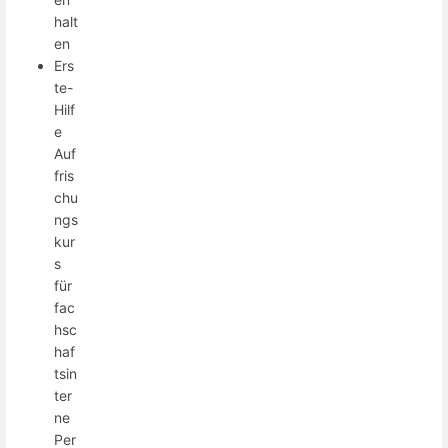
halt
en
Ers
te-
Hilf
e
Auf
fris
chu
ngs
kur
s
für
fac
hsc
haf
tsin
ter
ne
Per