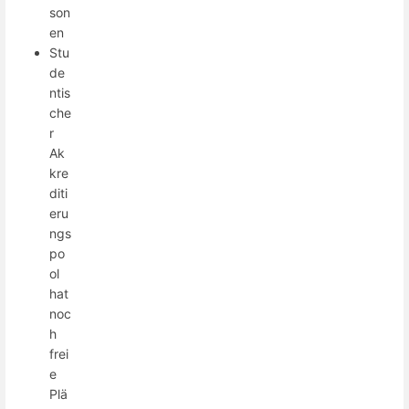
son
en
Stu
de
ntis
che
r
Ak
kre
diti
eru
ngs
po
ol
hat
noc
h
frei
e
Plä