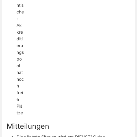
ntis
che
r
Ak
kre
diti
eru
ngs
po
ol
hat
noc
h
frei
e
Plä
tze
Mitteilungen
Die nächste Sitzung wird am DIENSTAG den