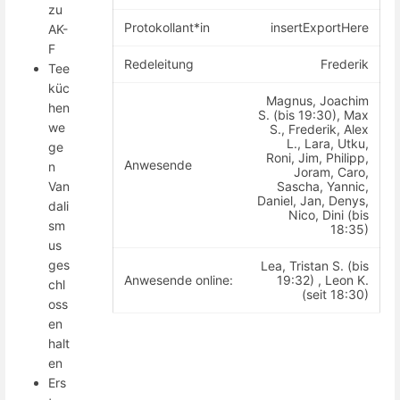
zu
Protokollant*in
insertExportHere
AK-
F
Redeleitung
Frederik
Tee
küc
Magnus, Joachim
hen
S. (bis 19:30), Max
we
S., Frederik, Alex
L., Lara, Utku,
ge
Roni, Jim, Philipp,
Anwesende
n
Joram, Caro,
Sascha, Yannic,
Van
Daniel, Jan, Denys,
dali
Nico, Dini (bis
sm
18:35)
us
ges
Lea, Tristan S. (bis
Anwesende online:
19:32) , Leon K.
chl
(seit 18:30)
oss
en
halt
en
Ers