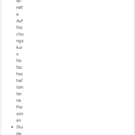
te-
Hilf
e
Auf
fris
chu
ngs
kur
s
für
fac
hsc
haf
tsin
ter
ne
Per
son
en
Stu
de