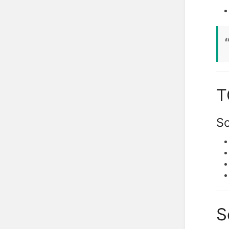
T
So
S