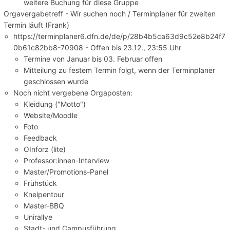
weitere Buchung für diese Gruppe
Orgavergabetreff - Wir suchen noch / Terminplaner für zweiten
Termin läuft (Frank)
https://terminplaner6.dfn.de/de/p/28b4b5ca63d9c52e8b24f7
0b61c82bb8-70908 - Offen bis 23.12., 23:55 Uhr
Termine von Januar bis 03. Februar offen
Mitteilung zu festem Termin folgt, wenn der Terminplaner
geschlossen wurde
Noch nicht vergebene Orgaposten:
Kleidung ("Motto")
Website/Moodle
Foto
Feedback
OInforz (lite)
Professor:innen-Interview
Master/Promotions-Panel
Frühstück
Kneipentour
Master-BBQ
Unirallye
Stadt- und Campusführung