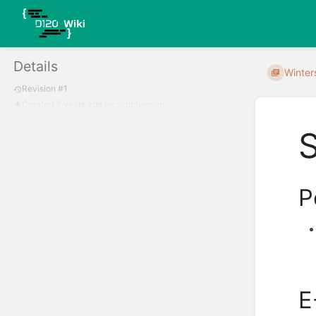
Details
Winter
Revision #1
Created
3 years ago
by
skriptwesen
P
E