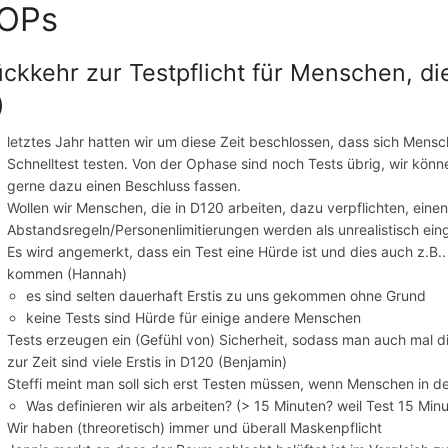
OPs
ckkehr zur Testpflicht für Menschen, di
)
letztes Jahr hatten wir um diese Zeit beschlossen, dass sich Mensc
Schnelltest testen. Von der Ophase sind noch Tests übrig, wir kö
gerne dazu einen Beschluss fassen.
Wollen wir Menschen, die in D120 arbeiten, dazu verpflichten, eine
Abstandsregeln/Personenlimitierungen werden als unrealistisch eing
Es wird angemerkt, dass ein Test eine Hürde ist und dies auch z.B.
kommen (Hannah)
es sind selten dauerhaft Erstis zu uns gekommen ohne Grund
keine Tests sind Hürde für einige andere Menschen
Tests erzeugen ein (Gefühl von) Sicherheit, sodass man auch mal 
zur Zeit sind viele Erstis in D120 (Benjamin)
Steffi meint man soll sich erst Testen müssen, wenn Menschen in 
Was definieren wir als arbeiten? (> 15 Minuten? weil Test 15 Min
Wir haben (threoretisch) immer und überall Maskenpflicht