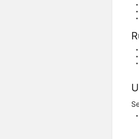
R
U
S