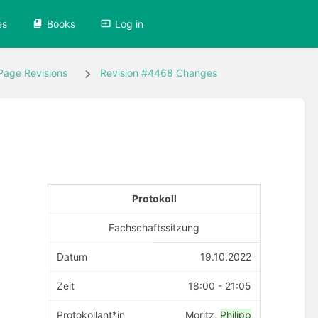
es
Books
Log in
Page Revisions
Revision #4468 Changes
Protokoll
Fachschaftssitzung
Datum
19.10.2022
Zeit
18:00 - 21:05
Protokollant*in
Moritz,
Philipp