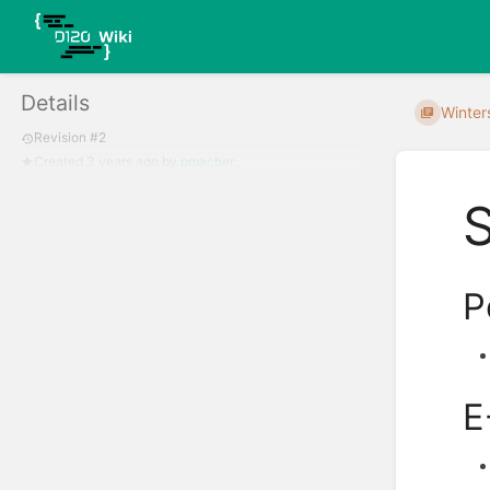
Details
Winter
Revision #2
Created
3 years ago
by
pmacher
P
E