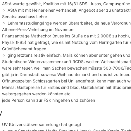
AStA wurde gewählt, Koalition mit 16/31 SDS, Jusos, Campusgrüne
AStA mit mit Heinerleiner verhandelt, Angebot aber zu unattrakti
Senatsausschuss Lehre
Lehramtsstudiengänge werden überarbeitet, da neue Verordnu
Athene-Preis-Verleihung im November
Finanzanträge Mathechor (muss ins StuPa da mit 2.000€ zu hoch)
Physik (FB5) hat gefragt, wie es mit Nutzung vom Herrngarten für
Grünflächenamt fragen
ging letztens relativ einfach, Mails können aber unter gehen un
Studentische Winterzusammenkunft RCDS: wollten Weihnachtsmark
wäre sehr teuer, weil man Sachen bewachen müsste 500-700€/Fac
gibt ja in Darmstadt sowieso Weihnachtsmarkt und das ist zu teuer.
Öffnungszeiten Schlossgarten bei Uni angefragt, kann man auch w
Mensa: Gästepreise für Ersties sind blöd, Gästekarten mit Studipre
weitergegeben werden könnten etc.
jede Person kann zur FSK hingehen und zuhören
V
UV (Universitätsversammlung) hat getagt
neue Senator:innen Moritz Stockma (Jusos), Svenja Kernig (Fac