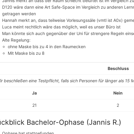
Jannis merkt an dass der Raum schlecht belüftet ist im Vergleich z
D120 wäre dann eine Art Safe-Space im Vergleich zu anderen Lern
getragen werden
Hannah merkt an, dass teilweise Vorlesungssäle (vmtl ist A0x) gemei
Luca meint rechtlich wäre das möglich, weil es unser Büro ist
Man könnte sich auch gegenüber der Uni für strengere Regeln eins
Alte Regelung:
ohne Maske bis zu 4 in den Raumecken
Mit Maske bis zu 8
Beschluss
ir beschließen eine Testpflicht, falls sich Personen für länger als 15 
Ja
Nein
21
2
ckblick Bachelor-Ophase (Jannis R.)
Ophase hat stattgefunden