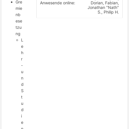
Gre
Anwesende online:
Dorian, Fabian,
Jonathan "Nath"
mie
S., Philip H.
nb
ese
tzu
ng
L
e
h
r
-
u
n
d
S
t
u
d
i
e
n