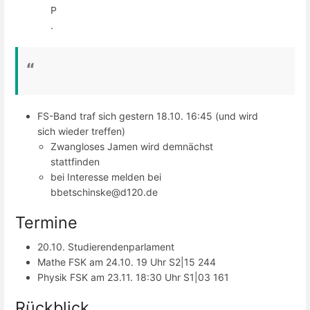
P
.
FS-Band traf sich gestern 18.10. 16:45 (und wird
sich wieder treffen)
Zwangloses Jamen wird demnächst
stattfinden
bei Interesse melden bei
bbetschinske@d120.de
Termine
20.10. Studierendenparlament
Mathe FSK am 24.10. 19 Uhr S2|15 244
Physik FSK am 23.11. 18:30 Uhr S1|03 161
Rückblick