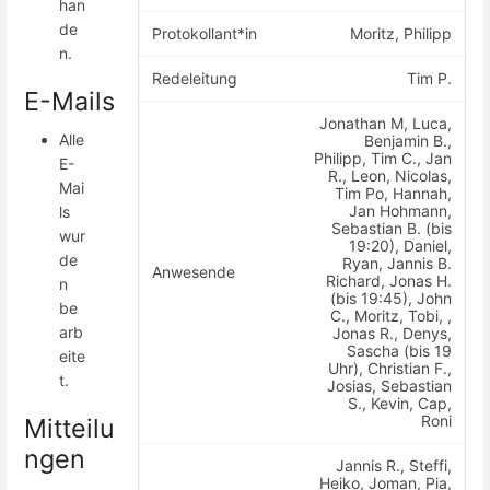
han
de
Protokollant*in
Moritz, Philipp
n.
Redeleitung
Tim P.
E-Mails
Jonathan M, Luca,
Alle
Benjamin B.,
Philipp, Tim C., Jan
E-
R., Leon, Nicolas,
Mai
Tim Po, Hannah,
Jan Hohmann,
ls
Sebastian B. (bis
wur
19:20), Daniel,
de
Ryan, Jannis B.
Anwesende
Richard, Jonas H.
n
(bis 19:45), John
be
C., Moritz, Tobi, ,
arb
Jonas R., Denys,
Sascha (bis 19
eite
Uhr), Christian F.,
t.
Josias, Sebastian
S., Kevin, Cap,
Roni
Mitteilu
ngen
Jannis R., Steffi,
Heiko, Joman, Pia,