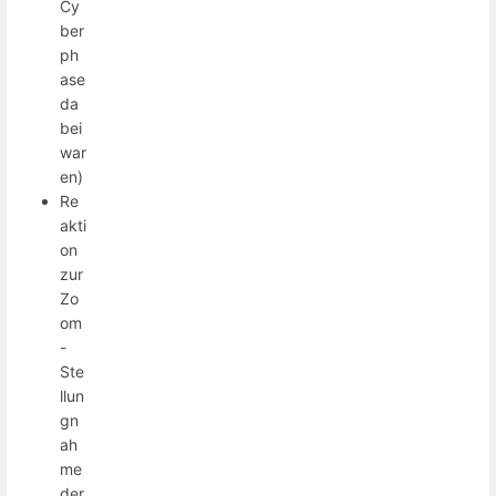
Cy
ber
ph
ase
da
bei
war
en)
Re
akti
on
zur
Zo
om
-
Ste
llun
gn
ah
me
der