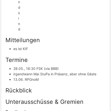
n
d
s
i
n
d
Mitteilungen
es ist KIF
Termine
28.05., 18:30 FSK (via BBB)
irgendwann Mai StuPa in Präsenz, aber ohne Gäste
13.06. RPGnoM
Rückblick
Unterausschüsse & Gremien