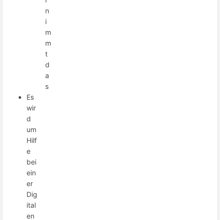
n
i
m
m
t
d
a
s
Es
wir
d
um
Hilf
e
bei
ein
er
Dig
ital
en