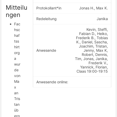
Mitteilu
Protokollant*in
Jonas H., Max K.
ngen
Redeleitung
Janika
Fac
Kevin, Steffi,
hsc
Fabian D., Heiko,
haf
Frederik B., Tobias
tss
K., Daniel, Sascha,
Joachim, Tristan,
hirt
Anwesende
Jenny, Max K,
org
Robert, Dennis,
a
Tim, Jonas, Janika,
Frederik V.,
wur
Yannick, Florian,
de
Claas 19:00-19:15
von
Ma
Anwesende online:
x
an
Tris
tan
üb
erg