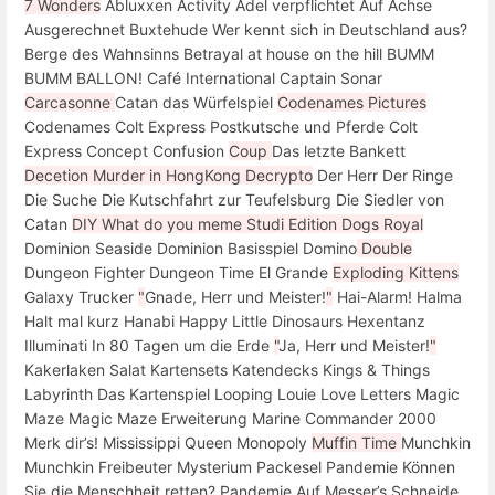
7 Wonders
Abluxxen Activity Adel verpflichtet Auf Achse
Ausgerechnet Buxtehude Wer kennt sich in Deutschland aus?
Berge des Wahnsinns Betrayal at house on the hill BUMM
BUMM BALLON! Café International Captain Sonar
Carcasonne
Catan das Würfelspiel
Codenames
Pictures
Codenames Colt Express Postkutsche und Pferde Colt
Express Concept Confusion
Coup
Das letzte Bankett
Decetion
Murder in HongKong
Decrypto
Der Herr Der Ringe
Die Suche Die Kutschfahrt zur Teufelsburg Die Siedler von
Catan
DIY What do you meme
Studi Edition
Dogs Royal
Dominion Seaside Dominion Basisspiel Domino
Double
Dungeon Fighter Dungeon Time El Grande
Exploding Kittens
Galaxy Trucker
"
Gnade, Herr und Meister!
"
Hai-Alarm! Halma
Halt mal kurz Hanabi Happy Little Dinosaurs Hexentanz
Illuminati In 80 Tagen um die Erde
"
Ja, Herr und Meister!
"
Kakerlaken Salat Kartensets Katendecks Kings & Things
Labyrinth Das Kartenspiel Looping Louie Love Letters Magic
Maze Magic Maze Erweiterung Marine Commander 2000
Merk dir’s! Mississippi Queen Monopoly
Muffin Time
Munchkin
Munchkin Freibeuter Mysterium Packesel Pandemie Können
Sie die Menschheit retten? Pandemie Auf Messer’s Schneide