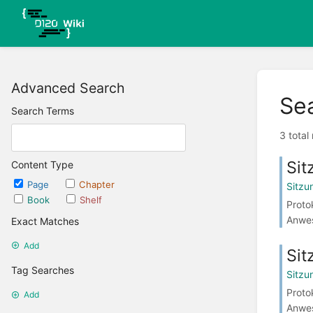
Advanced Search
Se
Search Terms
3 total
Sit
Content Type
Page
Chapter
Sitzu
Book
Shelf
Proto
Anwes
Exact Matches
Add
Sit
Tag Searches
Sitzu
Proto
Add
Anwes