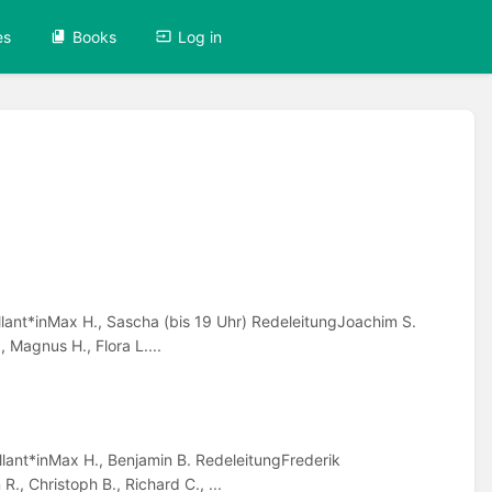
es
Books
Log in
lant*inMax H., Sascha (bis 19 Uhr) RedeleitungJoachim S.
 Magnus H., Flora L....
lant*inMax H., Benjamin B. RedeleitungFrederik
., Christoph B., Richard C., ...