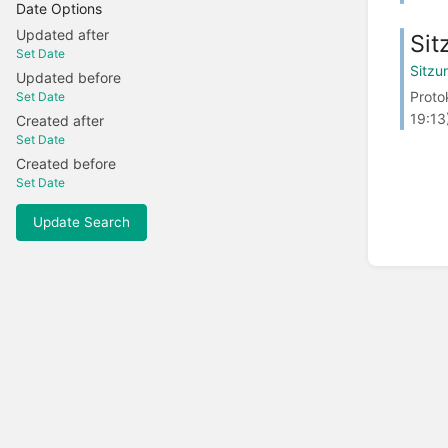
Date Options
Updated after
Sit
Set Date
Sitzu
Updated before
Proto
Set Date
19:13
Created after
Set Date
Created before
Set Date
Update Search