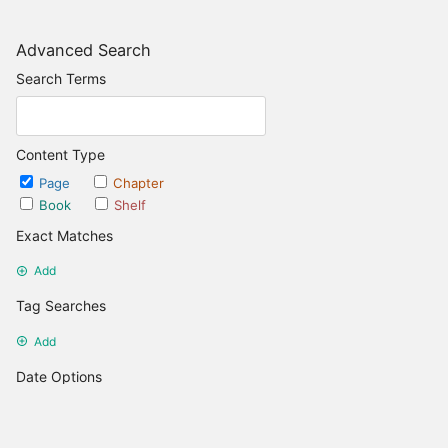
Advanced Search
Search Terms
Content Type
Page
Chapter
Book
Shelf
Exact Matches
Add
Tag Searches
Add
Date Options
Updated after
Set Date
Updated before