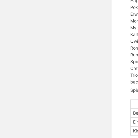
Hap
Pok
Erw
Mon
Mys
Kar
Qwi
Rom
Rum
Spi
Cre
Tri
bac
Spi
Be
Ei
Ki