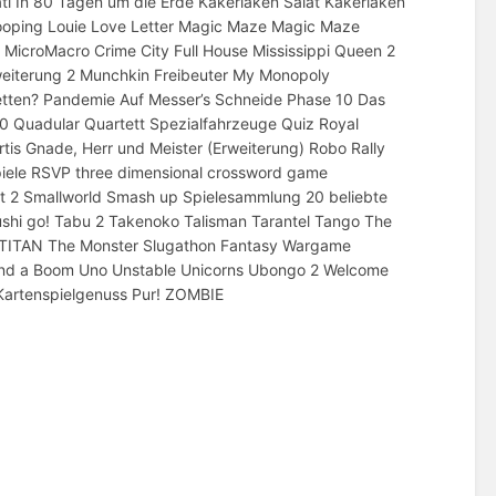
ati In 80 Tagen um die Erde Kakerlaken Salat Kakerlaken
Looping Louie Love Letter Magic Maze Magic Maze
MicroMacro Crime City Full House Mississippi Queen 2
eiterung 2 Munchkin Freibeuter My Monopoly
etten? Pandemie Auf Messer’s Schneide Phase 10 Das
00 Quadular Quartett Spezialfahrzeuge Quiz Royal
ortis Gnade, Herr und Meister (Erweiterung) Robo Rally
ele RSVP three dimensional crossword game
 2 Smallworld Smash up Spielesammlung 20 beliebte
shi go! Tabu 2 Takenoko Talisman Tarantel Tango The
TITAN The Monster Slugathon Fantasy Wargame
s and a Boom Uno Unstable Unicorns Ubongo 2 Welcome
artenspielgenuss Pur! ZOMBIE