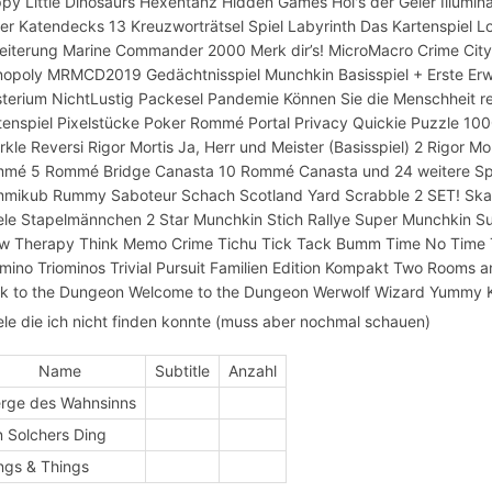
py Little Dinosaurs Hexentanz Hidden Games Hol's der Geier Illumin
er Katendecks 13 Kreuzworträtsel Spiel Labyrinth Das Kartenspiel 
eiterung Marine Commander 2000 Merk dir’s! MicroMacro Crime City 
opoly MRMCD2019 Gedächtnisspiel Munchkin Basisspiel + Erste Erw
terium NichtLustig Packesel Pandemie Können Sie die Menschheit r
tenspiel Pixelstücke Poker Rommé Portal Privacy Quickie Puzzle 10
rkle Reversi Rigor Mortis Ja, Herr und Meister (Basisspiel) 2 Rigor M
mé 5 Rommé Bridge Canasta 10 Rommé Canasta und 24 weitere Spi
mikub Rummy Saboteur Schach Scotland Yard Scrabble 2 SET! Skat
ele Stapelmännchen 2 Star Munchkin Stich Rallye Super Munchkin Su
w Therapy Think Memo Crime Tichu Tick Tack Bumm Time No Time 
omino Triominos Trivial Pursuit Familien Edition Kompakt Two Room
k to the Dungeon Welcome to the Dungeon Werwolf Wizard Yummy K
ele die ich nicht finden konnte (muss aber nochmal schauen)
Name
Subtitle
Anzahl
rge des Wahnsinns
n Solchers Ding
ngs & Things