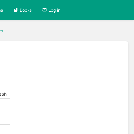
es
Books
Log in
es
zahl