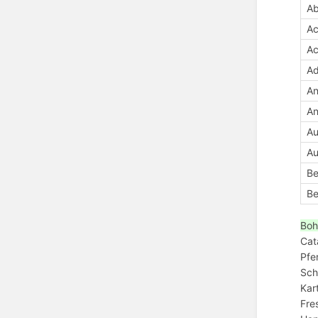
Ab
Ac
Ac
Ad
An
An
Au
Au
Be
Be
Boh
Cat
Pfe
Sch
Kar
Fre