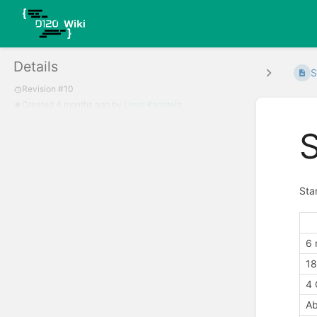
Details
S
Revision #10
Created
4 months ago
by
Linus Kanstein
S
Sta
6 
18
4 
Ab