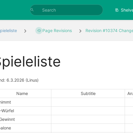
Shelv
pieleliste
Page Revisions
Revision #10374 Chang
pieleliste
nd: 6.3.2026 (Linus)
Name
Subtitle
An
nimmt
-Würfel
Gewinnt
alone