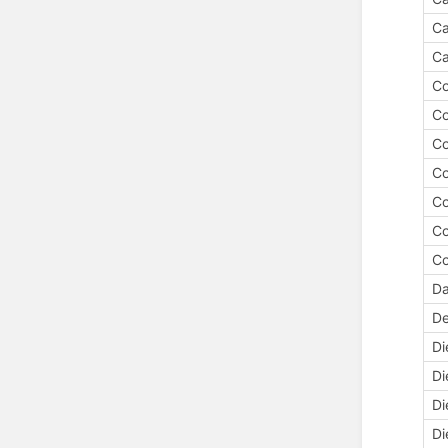
Ca
Ca
C
C
Co
Co
Co
C
Co
Da
De
Di
Di
Di
Di