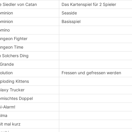
e Siedler von Catan
Das Kartenspiel für 2 Spieler
minion
Seaside
minion
Basisspiel
omino
ngeon Fighter
ungeon Time
n Solchers Ding
 Grande
olution
Fressen und gefressen werden
ploding Kittens
laxy Trucker
mischtes Doppel
i-Alarm!
alma
lt mal kurz