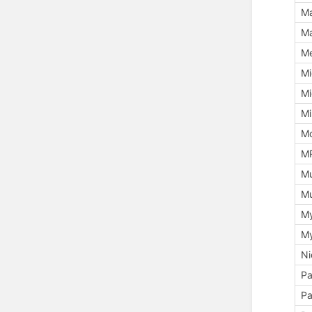
M
M
Me
Mi
Mi
Mi
M
M
Mu
Mu
M
My
Ni
Pa
P