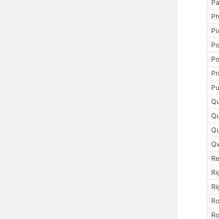
P
Ph
Pi
P
Po
Pr
Pu
Qu
Qu
Qu
Qw
Re
Ri
Ri
Ro
R