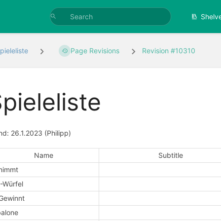
Shelv
pieleliste
Page Revisions
Revision #10310
pieleliste
nd: 26.1.2023 (Philipp)
Name
Subtitle
nimmt
-Würfel
Gewinnt
alone