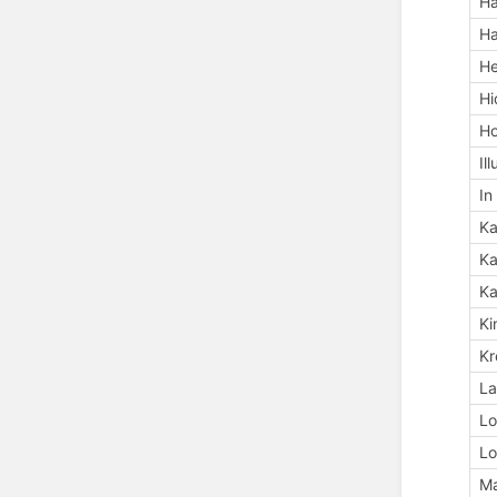
Ha
Ha
H
H
Ho
Il
In
Ka
Ka
Ka
Ki
Kr
La
Lo
Lo
M