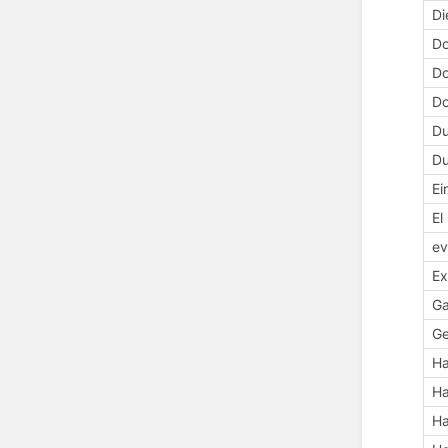
Di
Do
Do
D
Du
D
Ei
El
ev
Ex
Ga
Ge
Ha
H
Ha