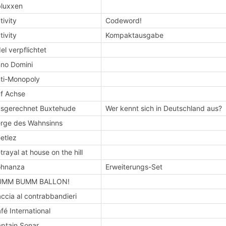
luxxen
tivity
Codeword!
tivity
Kompaktausgabe
el verpflichtet
no Domini
ti-Monopoly
f Achse
sgerechnet Buxtehude
Wer kennt sich in Deutschland aus?
rge des Wahnsinns
etlez
trayal at house on the hill
ohnanza
Erweiterungs-Set
UMM BUMM BALLON!
ccia al contrabbandieri
fé International
ptain Sonar