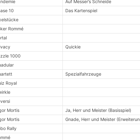
andemie
Auf Messer’s Schneide
ase 10
Das Kartenspiel
xelstücke
oker Rommé
rtal
ivacy
Quickie
zzle 1000
adular
artett
Spezialfahrzeuge
iz Royal
irkle
versi
gor Mortis
Ja, Herr und Meister (Basisspiel)
gor Mortis
Gnade, Herr und Meister (Erweiterun
bo Rally
ommé