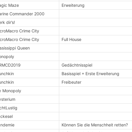
agic Maze
Erweiterung
arine Commander 2000
rk dir’s!
croMacro Crime City
croMacro Crime City
Full House
ssissippi Queen
onopoly
RMCD2019
Gedächtnisspiel
nchkin
Basisspiel + Erste Erweiterung
nchkin
Freibeuter
y Monopoly
sterium
chtLustig
ckesel
andemie
Können Sie die Menschheit retten?