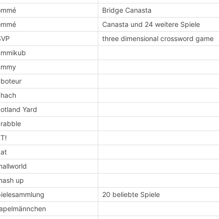
ommé
Bridge Canasta
ommé
Canasta und 24 weitere Spiele
SVP
three dimensional crossword game
ummikub
ummy
boteur
chach
otland Yard
rabble
T!
at
allworld
mash up
ielesammlung
20 beliebte Spiele
apelmännchen