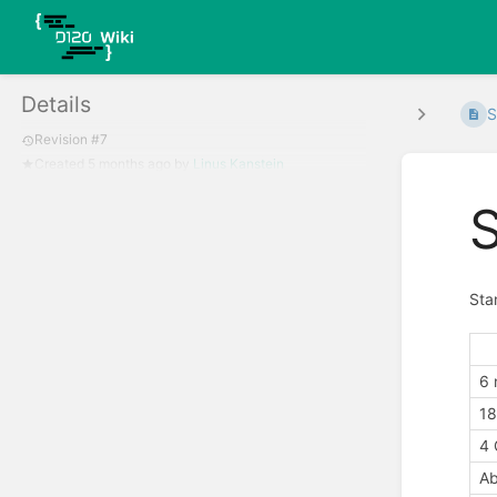
Details
S
Revision #7
Created
5 months ago
by
Linus Kanstein
S
Sta
6 
18
4 
Ab