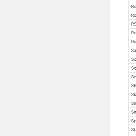
R
R
R
R
R
Sa
S
Sc
Sc
SE
Sk
Sm
S
Sp
St