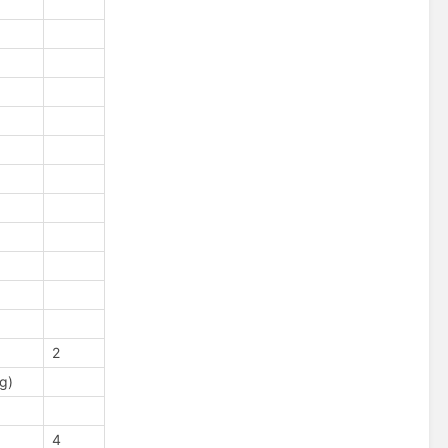
2
g)
4