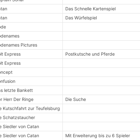
tan
Das Schnelle Kartenspiel
tan
Das Würfelspiel
ode
odenames
denames Pictures
lt Express
Postkutsche und Pferde
lt Express
oncept
nfusion
s letzte Bankett
r Herr Der Ringe
Die Suche
e Kutschfahrt zur Teufelsburg
e Schatzstaucher
e Siedler von Catan
e Siedler von Catan
Mit Erweiterung bis zu 6 Spieler