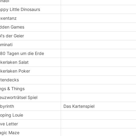
nabi
ppy Little Dinosaurs
exentanz
idden Games
l's der Geier
luminati
 80 Tagen um die Erde
kerlaken Salat
kerlaken Poker
tendecks
ngs & Things
euzworträtsel Spiel
byrinth
Das Kartenspiel
oping Louie
ve Letter
agic Maze